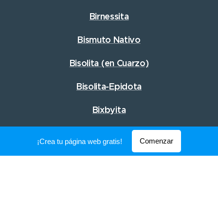
Birnessita
Bismuto Nativo
Bisolita
(en Cuarzo)
Bisolita-Epidota
Bixbyita
Comenzar
¡Crea tu página web gratis!
Boracita