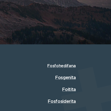
Fosfohedifana
Fosgenita
Foitita
Fosfosiderita