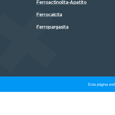
Ferroactinolita-Apatito
Ferrocalcita
Ferropargasita
Esta página we