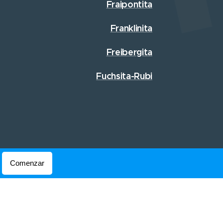
Fraipontita
Franklinita
Freibergita
Fuchsita-Rubi
Comenzar