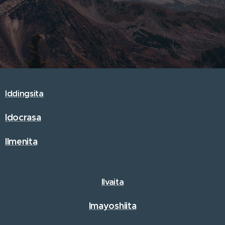
Iddingsita
Idocrasa
Ilmenita
Ilvaita
Imayoshiita