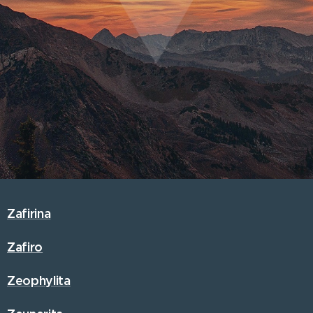
Zafirina
Zafiro
Zeophylita